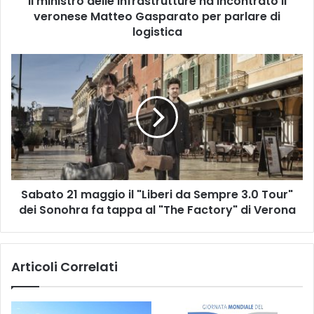
Il ministro delle Infrastrutture ha incontrato il
per
veronese Matteo Gasparato per parlare di
parlare
logistica
di
logistica
Sabato
21
maggio
il
"Liberi
da
Sempre
3.0
Tour"
Sabato 21 maggio il "Liberi da Sempre 3.0 Tour"
dei
Sonohra
dei Sonohra fa tappa al "The Factory" di Verona
fa
tappa
al
Articoli Correlati
"The
Factory"
di
Verona