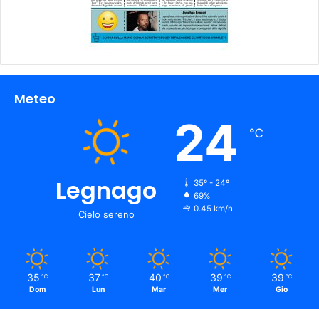
Meteo
24
℃
Legnago
35º - 24º
69%
0.45 km/h
Cielo sereno
35
37
40
39
39
℃
℃
℃
℃
℃
Dom
Lun
Mar
Mer
Gio