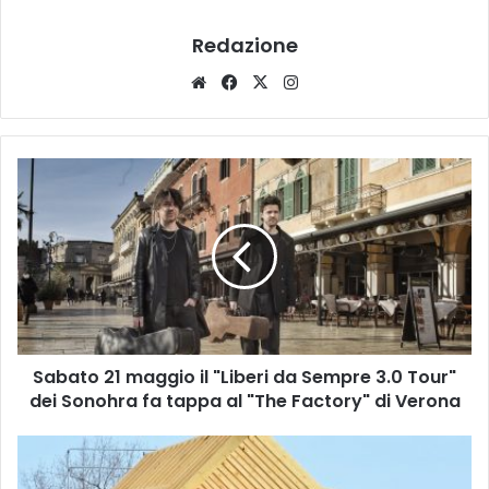
Redazione
Website
Facebook
X
Instagram
Sabato
21
maggio
il
"Liberi
da
Sempre
3.0
Tour"
Sabato 21 maggio il "Liberi da Sempre 3.0 Tour"
dei
Sonohra
dei Sonohra fa tappa al "The Factory" di Verona
fa
tappa
Superbonus
al
110%,