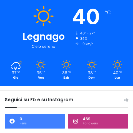
40
℃
Legnago
40º - 27º
34%
1.9 km/h
Cielo sereno
37
35
36
38
40
℃
℃
℃
℃
℃
Gio
Ven
Sab
Dom
Lun
Seguici su Fb e su Instagram
0
469
Fans
Followers