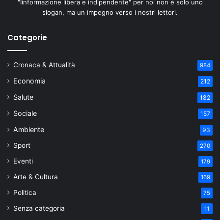
"Iinformazione libera e indipendente" per noi non è solo uno
slogan, ma un impegno verso i nostri lettori.
Categorie
Cronaca & Attualità
984
Economia
212
Salute
182
Sociale
157
Ambiente
93
Sport
270
Eventi
179
Arte & Cultura
169
Politica
75
Senza categoria
11