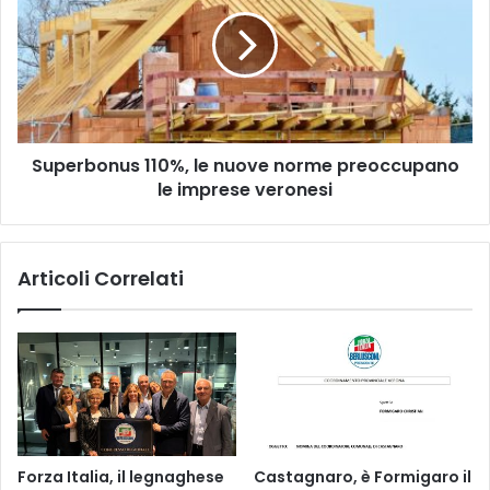
"The
le
Factory"
nuove
di
norme
Verona
preoccupano
le
imprese
veronesi
Superbonus 110%, le nuove norme preoccupano
le imprese veronesi
Articoli Correlati
Forza Italia, il legnaghese
Castagnaro, è Formigaro il