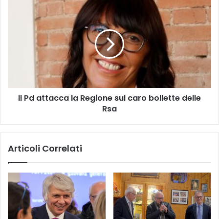
Il
Pd
attacca
la
Regione
sul
caro
bollette
delle
Il Pd attacca la Regione sul caro bollette delle
Rsa
Rsa
Articoli Correlati