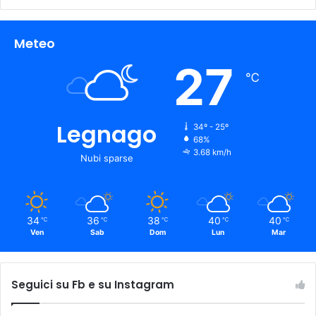
Meteo
27
℃
Legnago
34º - 25º
68%
3.68 km/h
Nubi sparse
34
36
38
40
40
℃
℃
℃
℃
℃
Ven
Sab
Dom
Lun
Mar
Seguici su Fb e su Instagram