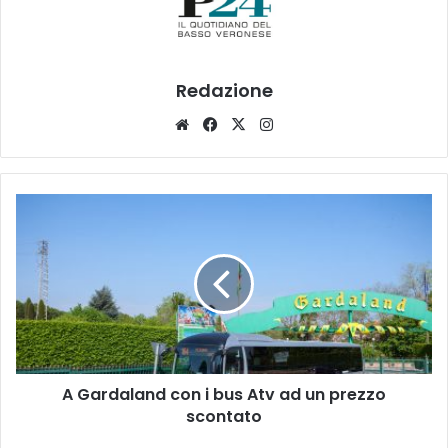
Redazione
Website
Facebook
X
Instagram
A
Gardaland
con
i
bus
Atv
ad
un
prezzo
A Gardaland con i bus Atv ad un prezzo
scontato
scontato