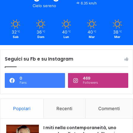
6.35 km/h
Cielo sereno
32
36
40
40
38
℃
℃
℃
℃
℃
Sab
Dom
Lun
Mar
Mer
Seguici su Fb e su Instagram
0
469
Fans
Followers
Popolari
Recenti
Commenti
I miti nella contemporaneità, uno