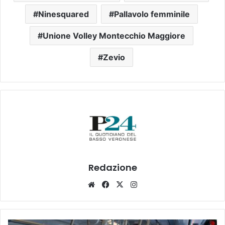
Ninesquared
Pallavolo femminile
Unione Volley Montecchio Maggiore
Zevio
Redazione
Website
Facebook
X
Instagram
Bonus