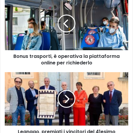
trasporti,
è
operativa
la
piattaforma
online
per
richiederlo
Bonus trasporti, è operativa la piattaforma
online per richiederlo
Legnago,
premiati
i
vincitori
del
41esimo
Concorso
di
poesia
Legnago, premiati i vincitori del 41esimo
“Bruno