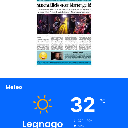
Meteo
32
℃
Legnago
32º - 29º
51%