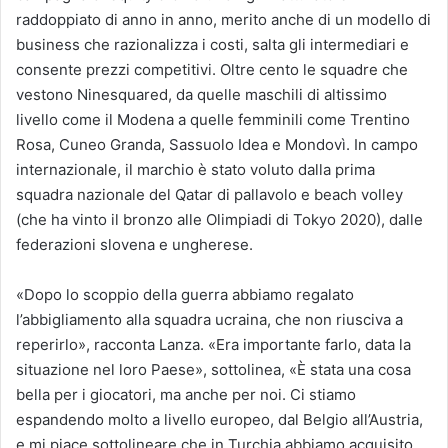
raddoppiato di anno in anno, merito anche di un modello di
business che razionalizza i costi, salta gli intermediari e
consente prezzi competitivi. Oltre cento le squadre che
vestono Ninesquared, da quelle maschili di altissimo
livello come il Modena a quelle femminili come Trentino
Rosa, Cuneo Granda, Sassuolo Idea e Mondovì. In campo
internazionale, il marchio è stato voluto dalla prima
squadra nazionale del Qatar di pallavolo e beach volley
(che ha vinto il bronzo alle Olimpiadi di Tokyo 2020), dalle
federazioni slovena e ungherese.
«Dopo lo scoppio della guerra abbiamo regalato
l’abbigliamento alla squadra ucraina, che non riusciva a
reperirlo», racconta Lanza. «Era importante farlo, data la
situazione nel loro Paese», sottolinea, «È stata una cosa
bella per i giocatori, ma anche per noi. Ci stiamo
espandendo molto a livello europeo, dal Belgio all’Austria,
e mi piace sottolineare che in Turchia abbiamo acquisito