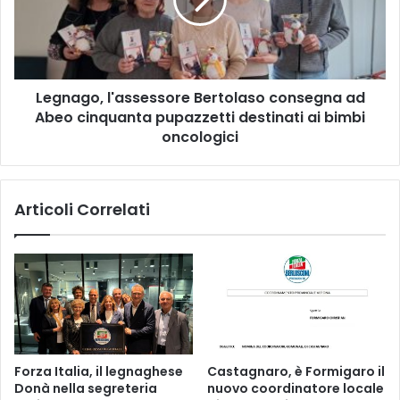
ad
Abeo
cinquanta
pupazzetti
destinati
Legnago, l'assessore Bertolaso consegna ad
ai
bimbi
Abeo cinquanta pupazzetti destinati ai bimbi
oncologici
oncologici
Articoli Correlati
Forza Italia, il legnaghese
Castagnaro, è Formigaro il
Donà nella segreteria
nuovo coordinatore locale