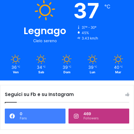
37
℃
Legnago
37º - 30º
45%
3.43 km/h
Cielo sereno
36
34
39
39
40
℃
℃
℃
℃
℃
Ven
Sab
Dom
Lun
Mar
Seguici su Fb e su Instagram
0
469
Fans
Followers