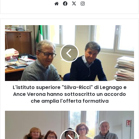
Website
Facebook
X
Instagram
L'istituto
superiore
"Silva-
Ricci"
di
Legnago
e
Ance
Verona
L'istituto superiore "Silva-Ricci" di Legnago e
hanno
sottoscritto
Ance Verona hanno sottoscritto un accordo
un
che amplia l'offerta formativa
accordo
che
Legnago,
amplia
l'assessore
l'offerta
Bertolaso
formativa
consegna