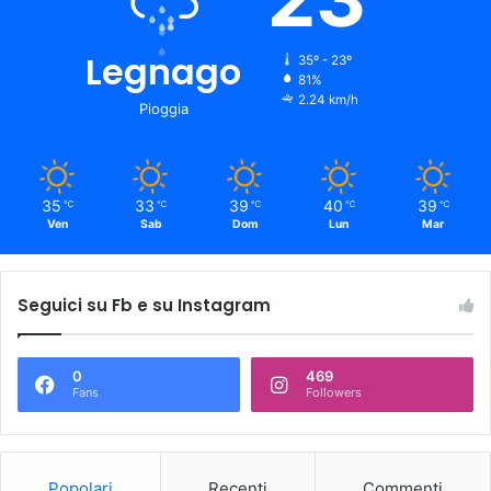
Legnago
35º - 23º
81%
2.24 km/h
Pioggia
35
33
39
40
39
℃
℃
℃
℃
℃
Ven
Sab
Dom
Lun
Mar
Seguici su Fb e su Instagram
0
469
Fans
Followers
Popolari
Recenti
Commenti