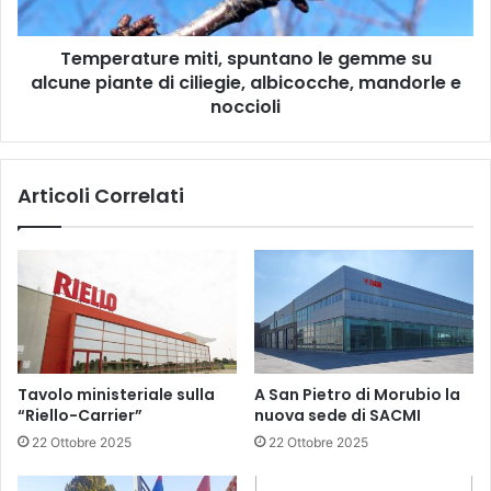
piante
di
Temperature miti, spuntano le gemme su
ciliegie,
albicocche,
alcune piante di ciliegie, albicocche, mandorle e
mandorle
noccioli
e
noccioli
Articoli Correlati
Tavolo ministeriale sulla
A San Pietro di Morubio la
“Riello-Carrier”
nuova sede di SACMI
22 Ottobre 2025
22 Ottobre 2025