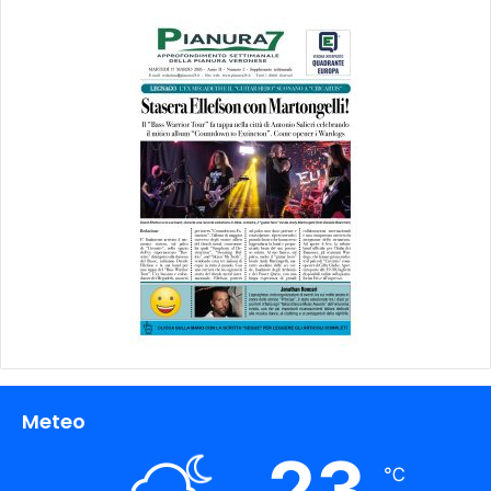
Meteo
23
℃