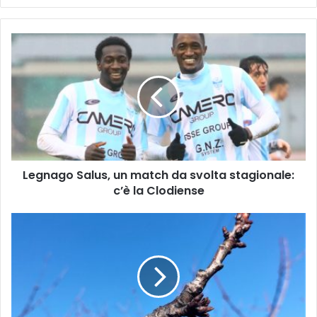
Legnago
Salus,
un
match
da
svolta
stagionale:
c’è
la
Legnago Salus, un match da svolta stagionale:
Clodiense
c’è la Clodiense
Temperature
miti,
spuntano
le
gemme
su
alcune