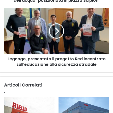
dell'acqua" posizionata in piazza Scipioni
Scipioni
Legnago,
presentato
il
pregetto
Red
incentrato
sull'educazione
alla
sicurezza
Legnago, presentato il pregetto Red incentrato
stradale
sull'educazione alla sicurezza stradale
Articoli Correlati