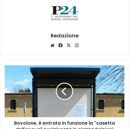
Redazione
Website
Facebook
X
Instagram
Bovolone,
è
entrata
in
funzione
la
"casetta
dell'acqua"
posizionata
Bovolone, è entrata in funzione la "casetta
in
piazza