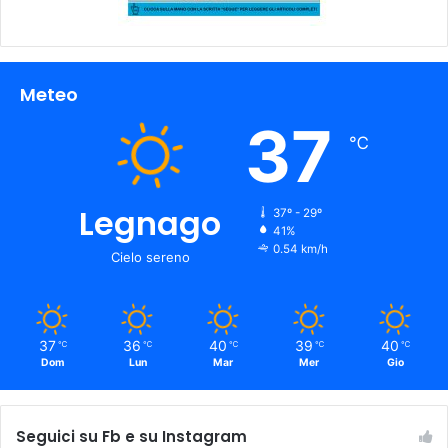
Meteo
37
℃
Legnago
37º - 29º
41%
0.54 km/h
Cielo sereno
37
36
40
39
40
℃
℃
℃
℃
℃
Dom
Lun
Mar
Mer
Gio
Seguici su Fb e su Instagram