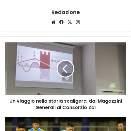
Redazione
Website
Facebook
X
Instagram
Un
viaggio
nella
storia
scaligera,
dai
Magazzini
Generali
al
Un viaggio nella storia scaligera, dai Magazzini
Consorzio
Zai
Generali al Consorzio Zai
Legnago
Salus,