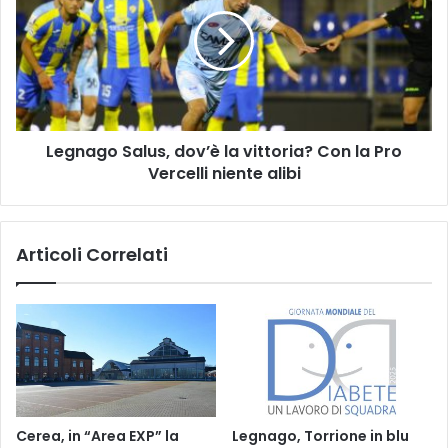
dov’è
la
vittoria?
Con
la
Pro
Vercelli
Legnago Salus, dov’è la vittoria? Con la Pro
niente
alibi
Vercelli niente alibi
Articoli Correlati
Cerea, in “Area EXP” la
Legnago, Torrione in blu