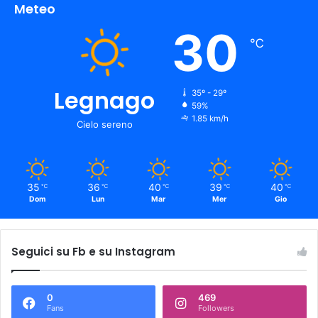
Meteo
30
℃
Legnago
35º - 29º
59%
1.85 km/h
Cielo sereno
35
36
40
39
40
℃
℃
℃
℃
℃
Dom
Lun
Mar
Mer
Gio
Seguici su Fb e su Instagram
0
469
Fans
Followers