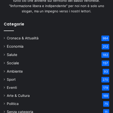
tutto ciò che avviene sul territorio del Basso veronese.
"Iinformazione libera e indipendente" per noi non è solo uno
slogan, ma un impegno verso i nostri lettori.
Categorie
Cronaca & Attualità
984
Economia
212
Salute
182
Sociale
157
Ambiente
93
Sport
270
Eventi
179
Arte & Cultura
169
Politica
75
Senza categoria
11