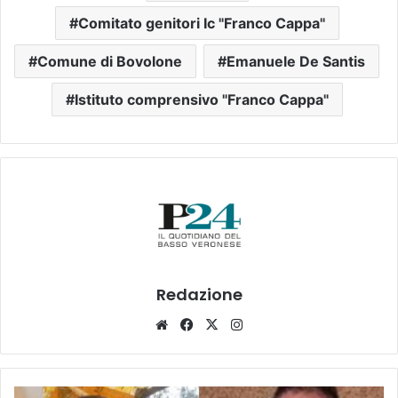
Comitato genitori Ic "Franco Cappa"
Comune di Bovolone
Emanuele De Santis
Istituto comprensivo "Franco Cappa"
Redazione
Website
Facebook
X
Instagram
Due