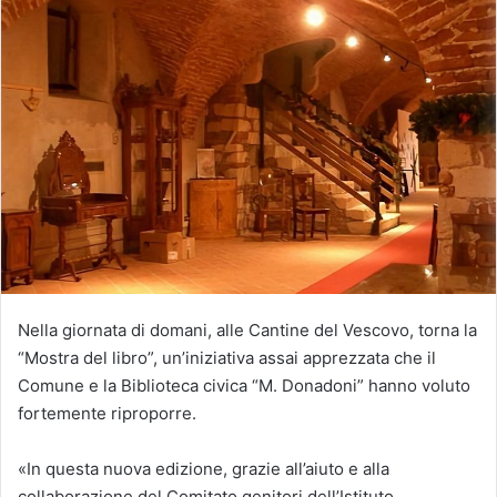
Nella giornata di domani, alle Cantine del Vescovo, torna la
“Mostra del libro”, un’iniziativa assai apprezzata che il
Comune e la Biblioteca civica “M. Donadoni” hanno voluto
fortemente riproporre.
«In questa nuova edizione, grazie all’aiuto e alla
collaborazione del Comitato genitori dell’Istituto