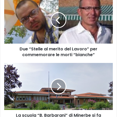
“Stelle
al
merito
del
Lavoro”
per
commemorare
le
Due “Stelle al merito del Lavoro” per
morti
“bianche”
commemorare le morti “bianche”
La
scuola
“B.
Barbarani”
di
Minerbe
si
fa
conoscere
La scuola “B. Barbarani” di Minerbe si fa
con