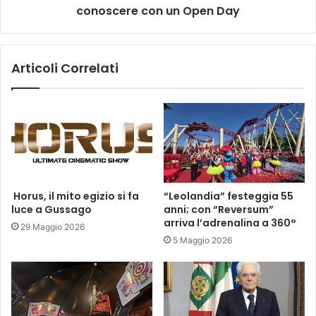
un
conoscere con un Open Day
Open
Day
Articoli Correlati
​ Horus, il mito egizio si fa
“Leolandia” festeggia 55
luce a Gussago
anni; con “Reversum”
arriva l’adrenalina a 360°
29 Maggio 2026
5 Maggio 2026