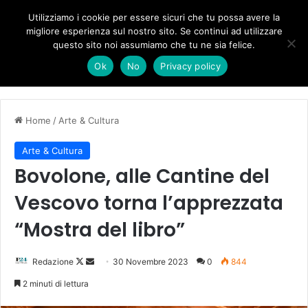
Forza Italia, il legnaghese Donà nella segreteria regionale
Utilizziamo i cookie per essere sicuri che tu possa avere la
migliore esperienza sul nostro sito. Se continui ad utilizzare
questo sito noi assumiamo che tu ne sia felice.
Menu
C
Ok
No
Privacy policy
Home
/
Arte & Cultura
Arte & Cultura
Bovolone, alle Cantine del
Vescovo torna l’apprezzata
“Mostra del libro”
Follow
Invia
Redazione
30 Novembre 2023
0
844
on
un'email
2 minuti di lettura
X