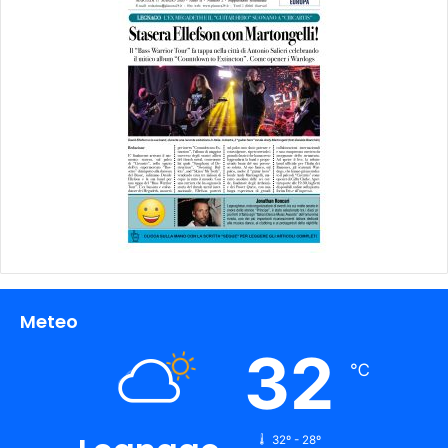
Meteo
32
℃
32º - 28º