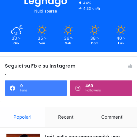
Legnago
44%
4.33 km/h
Nubi sparse
30
35
36
38
40
℃
℃
℃
℃
℃
Gio
Ven
Sab
Dom
Lun
Seguici su Fb e su Instagram
0
469
Fans
Followers
Popolari
Recenti
Commenti
I miti nella contemporaneità, uno