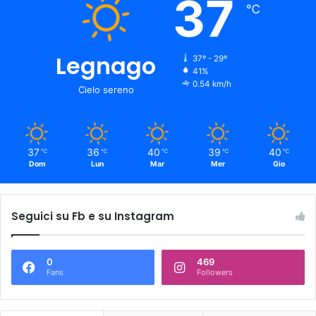
37
℃
Legnago
37º - 29º
41%
0.54 km/h
Cielo sereno
37
36
40
39
40
℃
℃
℃
℃
℃
Dom
Lun
Mar
Mer
Gio
Seguici su Fb e su Instagram
0
469
Fans
Followers