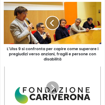
L'Ulss
9
si
confronta
per
capire
come
superare
i
L'Ulss 9 si confronta per capire come superare i
pregiudizi
verso
pregiudizi verso anziani, fragili e persone con
anziani,
disabilità
fragili
e
Il
persone
bando
con
“Ricerca
disabilità
e
sviluppo”
mira
a
favorire