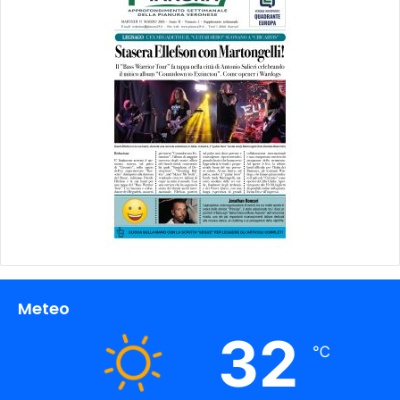
Meteo
32
℃