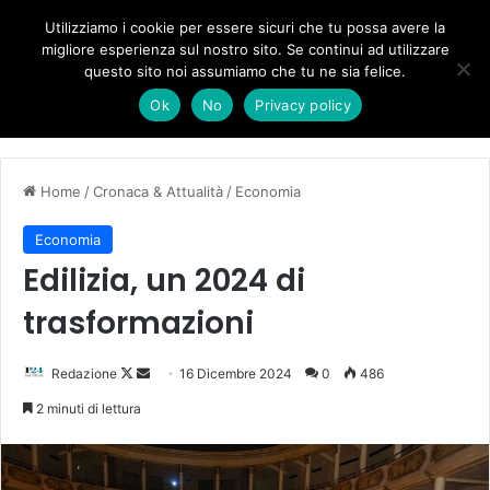
Forza Italia, il legnaghese Donà nella segreteria regionale
Utilizziamo i cookie per essere sicuri che tu possa avere la
migliore esperienza sul nostro sito. Se continui ad utilizzare
questo sito noi assumiamo che tu ne sia felice.
Menu
C
Ok
No
Privacy policy
Home
/
Cronaca & Attualità
/
Economia
Economia
Edilizia, un 2024 di
trasformazioni
Follow
Invia
Redazione
16 Dicembre 2024
0
486
on
un'email
2 minuti di lettura
X