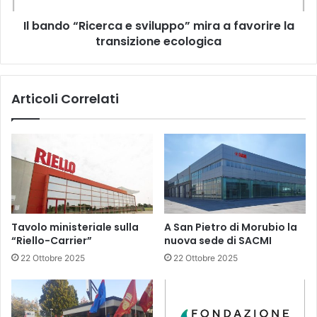
la
Il bando “Ricerca e sviluppo” mira a favorire la
transizione
ecologica
transizione ecologica
Articoli Correlati
Tavolo ministeriale sulla
A San Pietro di Morubio la
“Riello-Carrier”
nuova sede di SACMI
22 Ottobre 2025
22 Ottobre 2025