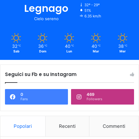
Legnago
32º - 29º
51%
6.35 km/h
Cielo sereno
32
36
40
40
38
℃
℃
℃
℃
℃
Sab
Dom
Lun
Mar
Mer
Seguici su Fb e su Instagram
0
469
Fans
Followers
Popolari
Recenti
Commenti