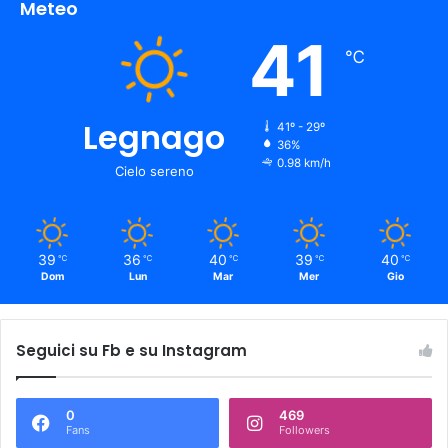
Meteo
41
℃
Legnago
41º - 29º
36%
0.98 km/h
Cielo sereno
39
36
40
39
40
℃
℃
℃
℃
℃
Dom
Lun
Mar
Mer
Gio
Seguici su Fb e su Instagram
0
469
Fans
Followers