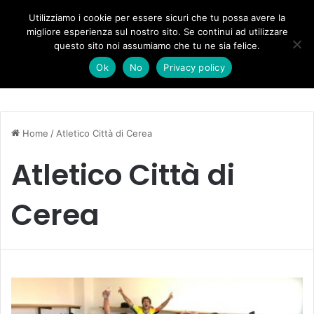
Forza Italia, il legnaghese Donà nella segreteria regionale
Utilizziamo i cookie per essere sicuri che tu possa avere la
migliore esperienza sul nostro sito. Se continui ad utilizzare
questo sito noi assumiamo che tu ne sia felice.
Menu
C
Ok
No
Privacy policy
Home
/
Atletico Città di Cerea
Atletico Città di
Cerea