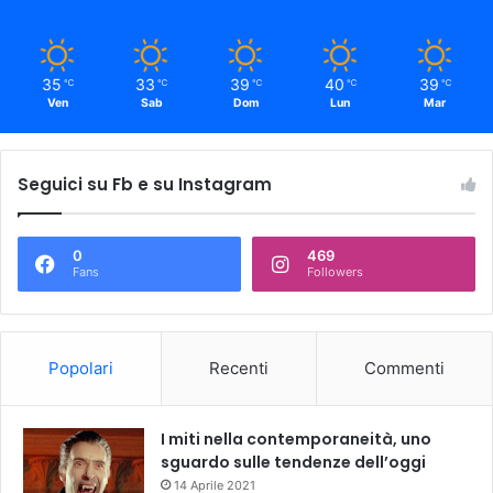
35
33
39
40
39
℃
℃
℃
℃
℃
Ven
Sab
Dom
Lun
Mar
Seguici su Fb e su Instagram
0
469
Fans
Followers
Popolari
Recenti
Commenti
I miti nella contemporaneità, uno
sguardo sulle tendenze dell’oggi
14 Aprile 2021