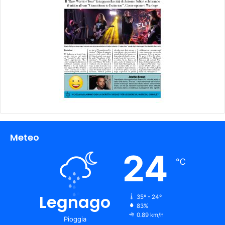
Meteo
24
℃
Legnago
35º - 24º
83%
0.89 km/h
Pioggia