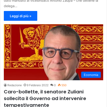
dato mandato al vicesindaco Antonio Zaupa – che detiene la
delega…
Leggi di più »
Economia
Redazione
9 Febbraio 2022
0
550
Caro-bollette, il senatore Zuliani
sollecita il Governo ad intervenire
tempestivamente