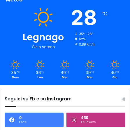
28
℃
Legnago
35º - 28º
62%
0.89 km/h
Cielo sereno
35
36
40
39
40
℃
℃
℃
℃
℃
Dom
Lun
Mar
Mer
Gio
Seguici su Fb e su Instagram
0
469
Fans
Followers