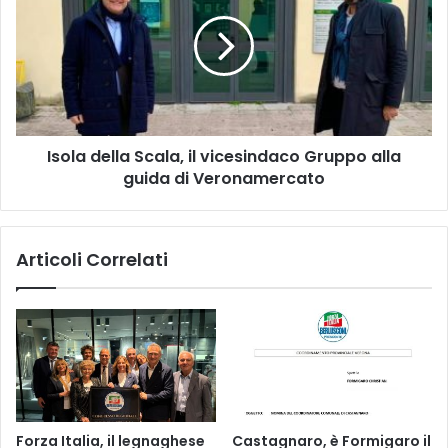
Scala,
il
vicesindaco
Gruppo
alla
guida
di
Isola della Scala, il vicesindaco Gruppo alla
Veronamercato
guida di Veronamercato
Articoli Correlati
Forza Italia, il legnaghese
Castagnaro, è Formigaro il