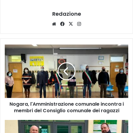
Redazione
Website
Facebook
X
Instagram
Nogara,
l'Amministrazione
comunale
incontra
i
membri
del
Consiglio
comunale
Nogara, l'Amministrazione comunale incontra i
dei
ragazzi
membri del Consiglio comunale dei ragazzi
Isola
della