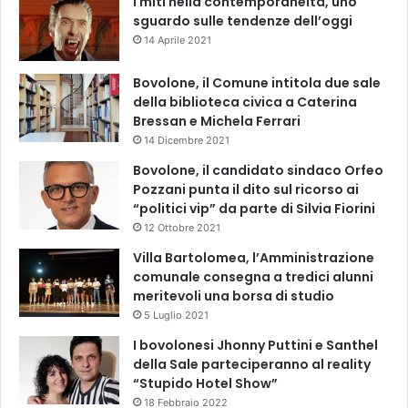
I miti nella contemporaneità, uno
sguardo sulle tendenze dell’oggi
14 Aprile 2021
Bovolone, il Comune intitola due sale
della biblioteca civica a Caterina
Bressan e Michela Ferrari
14 Dicembre 2021
Bovolone, il candidato sindaco Orfeo
Pozzani punta il dito sul ricorso ai
“politici vip” da parte di Silvia Fiorini
12 Ottobre 2021
Villa Bartolomea, l’Amministrazione
comunale consegna a tredici alunni
meritevoli una borsa di studio
5 Luglio 2021
I bovolonesi Jhonny Puttini e Santhel
della Sale parteciperanno al reality
“Stupido Hotel Show”
18 Febbraio 2022