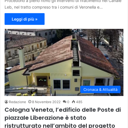
Procedono a pieno ritmo gli interventi di rifacimento nel Canale
Leb, nel tratto compreso tra i comuni di Veronella e…
Leggi di più »
Cronaca & Attualità
Redazione
8 Novembre 2022
0
485
Cologna Veneta, l’edificio delle Poste di
piazzale Liberazione è stato
ristrutturato nell’ambito del progetto