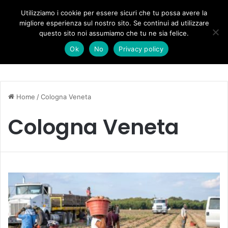
Forza Italia, il legnaghese Donà nella segreteria regionale
Utilizziamo i cookie per essere sicuri che tu possa avere la
migliore esperienza sul nostro sito. Se continui ad utilizzare
questo sito noi assumiamo che tu ne sia felice.
Menu
C
Ok
No
Privacy policy
Home
/
Cologna Veneta
Cologna Veneta