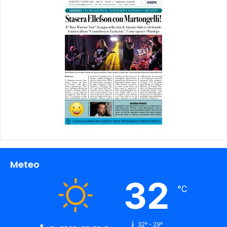
Meteo
32
℃
32º - 29º