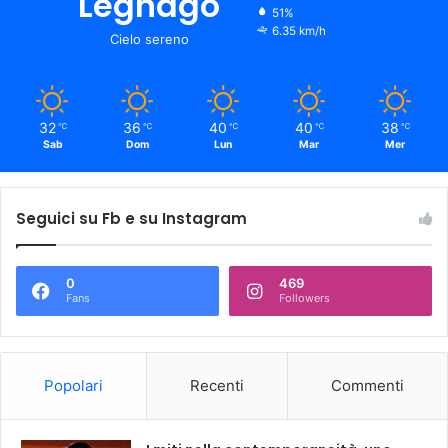
Legnago
51%
6.35 km/h
Cielo sereno
32
36
40
40
38
℃
℃
℃
℃
℃
Sab
Dom
Lun
Mar
Mer
Seguici su Fb e su Instagram
0
469
Fans
Followers
Popolari
Recenti
Commenti