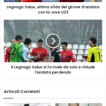
la
Legnago Salus, ultima sfida del girone d’andata
Juve
U23
con la Juve U23
Il
Legnago
Salus
si
fa
male
da
solo
e
Il Legnago Salus si fa male da solo e chiude
chiude
l’andata
l’andata perdendo
perdendo
Articoli Correlati