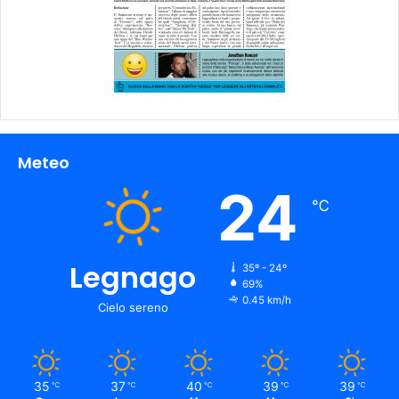
Meteo
24
℃
Legnago
35º - 24º
69%
0.45 km/h
Cielo sereno
35
37
40
39
39
℃
℃
℃
℃
℃