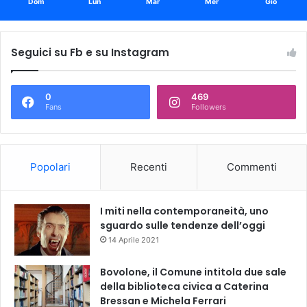
Dom
Lun
Mar
Mer
Gio
Seguici su Fb e su Instagram
0
469
Fans
Followers
Popolari
Recenti
Commenti
I miti nella contemporaneità, uno
sguardo sulle tendenze dell’oggi
14 Aprile 2021
Bovolone, il Comune intitola due sale
della biblioteca civica a Caterina
Bressan e Michela Ferrari