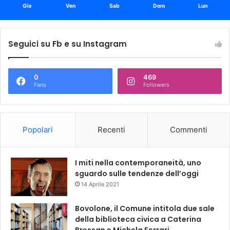
Gio
Ven
Sab
Dom
Lun
Seguici su Fb e su Instagram
0
469
Fans
Followers
Popolari
Recenti
Commenti
I miti nella contemporaneità, uno
sguardo sulle tendenze dell’oggi
14 Aprile 2021
Bovolone, il Comune intitola due sale
della biblioteca civica a Caterina
Bressan e Michela Ferrari