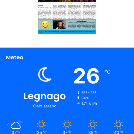
Meteo
26
℃
Legnago
37º - 26º
94%
1.74 km/h
Cielo sereno
37
35
37
39
40
℃
℃
℃
℃
℃