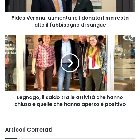
alto
il
Fidas Verona, aumentano i donatori ma resta
fabbisogno
di
alto il fabbisogno di sangue
sangue
Legnago,
il
saldo
tra
le
attività
che
hanno
chiuso
Legnago, il saldo tra le attività che hanno
e
quelle
chiuso e quelle che hanno aperto è positivo
che
hanno
aperto
Articoli Correlati
è
positivo