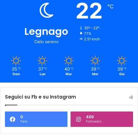
22
℃
Legnago
35º - 22º
77%
2.51 km/h
Cielo sereno
35
37
40
39
39
℃
℃
℃
℃
℃
Dom
Lun
Mar
Mer
Gio
Seguici su Fb e su Instagram
0
469
Fans
Followers