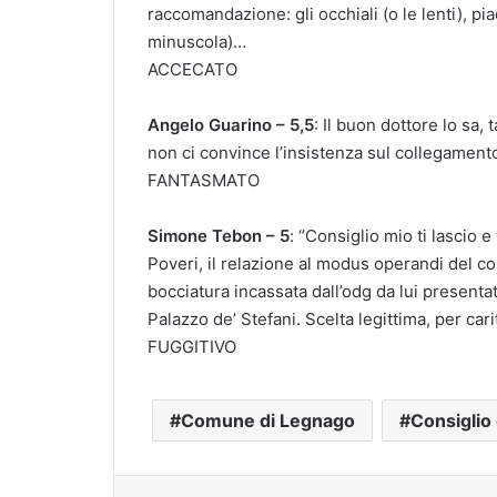
raccomandazione: gli occhiali (o le lenti), p
minuscola)…
ACCECATO
Angelo Guarino – 5,5
: Il buon dottore lo sa,
non ci convince l’insistenza sul collegamento
FANTASMATO
Simone Tebon – 5
: “Consiglio mio ti lascio 
Poveri, il relazione al modus operandi del c
bocciatura incassata dall’odg da lui presenta
Palazzo de’ Stefani. Scelta legittima, per cari
FUGGITIVO
Comune di Legnago
Consiglio
Facebook
X
LinkedIn
Tumblr