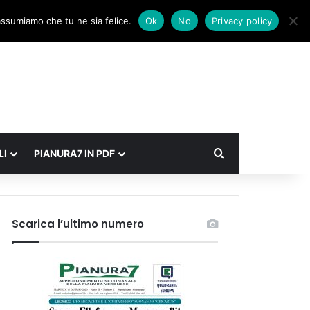
Facebook
X
Instagram
Accedi
Un articolo a caso
Barra laterale
 assumiamo che tu ne sia felice.
Ok
No
Privacy policy
Cerca
LI
PIANURA7 IN PDF
Scarica l’ultimo numero