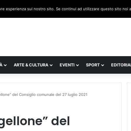
a, il legnaghese Donà nella segreteria regionale
ore esperienza sul nostro sito. Se continui ad utilizzare questo sito noi
À
ARTE & CULTURA
EVENTI
SPORT
EDITORIA
ellone” del Consiglio comunale del 27 luglio 2021
gellone” del