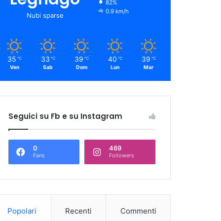
82%
0.9 km/h
Nubi sparse
35
33
39
40
39
℃
℃
℃
℃
℃
Ven
Sab
Dom
Lun
Mar
Seguici su Fb e su Instagram
0
469
Fans
Followers
Popolari
Recenti
Commenti