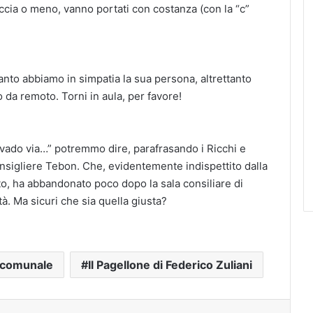
iaccia o meno, vanno portati con costanza (con la “c”
 tanto abbiamo in simpatia la sua persona, altrettanto
 da remoto. Torni in aula, per favore!
e vado via…” potremmo dire, parafrasando i Ricchi e
onsigliere Tebon. Che, evidentemente indispettito dalla
to, ha abbandonato poco dopo la sala consiliare di
tà. Ma sicuri che sia quella giusta?
 comunale
Il Pagellone di Federico Zuliani
Pinterest
Skype
Messenger
Condividi via mail
Stampa