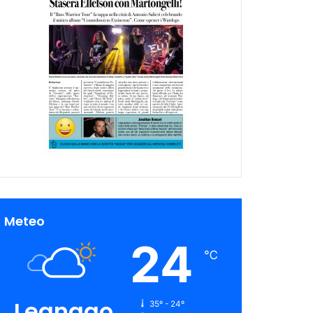
Meteo
24
℃
Legnago
35º - 24º