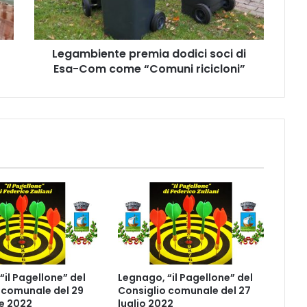
Com
come
“Comuni
Legambiente premia dodici soci di
ricicloni”
Esa-Com come “Comuni ricicloni”
“il Pagellone” del
Legnago, “il Pagellone” del
 comunale del 29
Consiglio comunale del 27
e 2022
luglio 2022