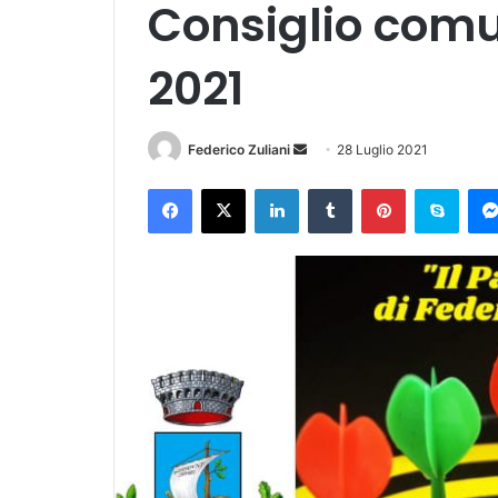
Consiglio comun
2021
Invia
Federico Zuliani
28 Luglio 2021
un'email
Facebook
X
LinkedIn
Tumblr
Pinterest
Skyp