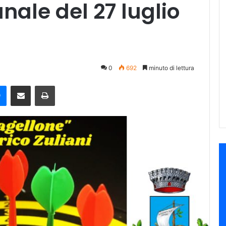
ale del 27 luglio
0
692
minuto di lettura
e
Messenger
Condividi via mail
Stampa