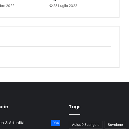
bre 2022
28 Luglio 2022
orie
Tags
a & Attualità
984
Aulss 9 Scaligera
Bovolone