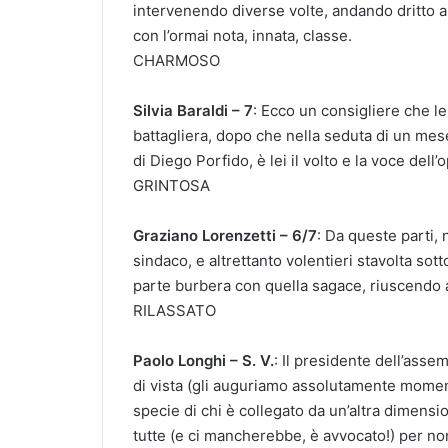
intervenendo diverse volte, andando dritto 
con l’ormai nota, innata, classe.
CHARMOSO
Silvia Baraldi – 7
: Ecco un consigliere che le f
battagliera, dopo che nella seduta di un mes
di Diego Porfido, è lei il volto e la voce dell
GRINTOSA
Graziano Lorenzetti – 6/7
: Da queste parti, 
sindaco, e altrettanto volentieri stavolta sot
parte burbera con quella sagace, riuscendo a p
RILASSATO
Paolo Longhi – S. V.
: Il presidente dell’asse
di vista (gli auguriamo assolutamente momen
specie di chi è collegato da un’altra dimensio
tutte (e ci mancherebbe, è avvocato!) per non