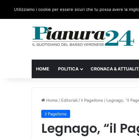
venerdì, 07 Agosto 2026
Ultime notizie
Forza Itali
Utilizziamo i cookie per essere sicuri che tu possa avere la migli
HOME
POLITICA
CRONACA & ATTUALIT
Home
/
Editoriali
/
il Pagellone
/
Legnago, “il Pag
il Pagellone
Legnago, “il Pa