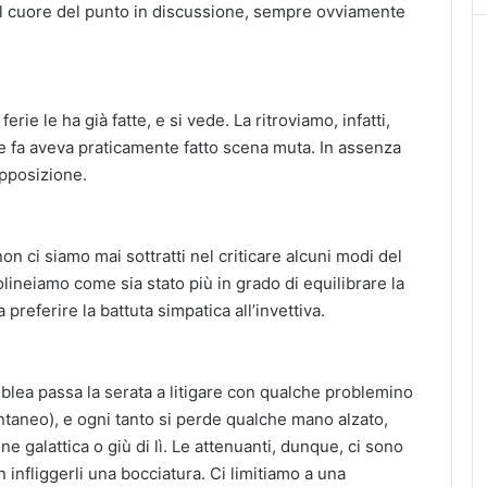
al cuore del punto in discussione, sempre ovviamente
erie le ha già fatte, e si vede. La ritroviamo, infatti,
e fa aveva praticamente fatto scena muta. In assenza
’opposizione.
non ci siamo mai sottratti nel criticare alcuni modi del
tolineiamo come sia stato più in grado di equilibrare la
referire la battuta simpatica all’invettiva.
mblea passa la serata a litigare con qualche problemino
taneo), e ogni tanto si perde qualche mano alzato,
ne galattica o giù di lì. Le attenuanti, dunque, ci sono
 infliggerli una bocciatura. Ci limitiamo a una