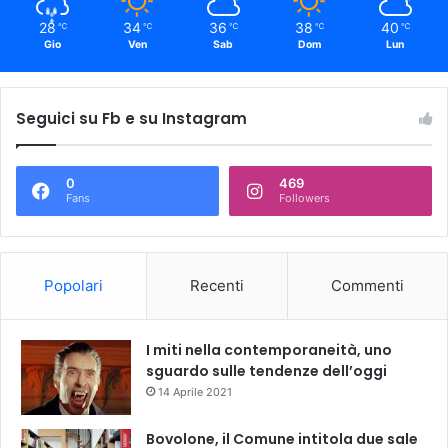
28
34
36
38
40
℃
℃
℃
℃
℃
Gio
Ven
Sab
Dom
Lun
Seguici su Fb e su Instagram
0
469
Fans
Followers
Popolari
Recenti
Commenti
I miti nella contemporaneità, uno
sguardo sulle tendenze dell’oggi
14 Aprile 2021
Bovolone, il Comune intitola due sale