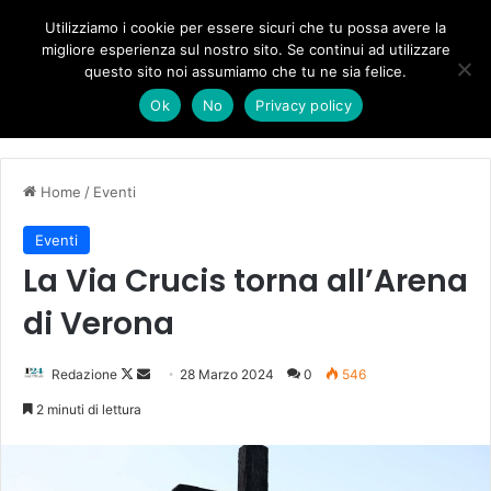
Forza Italia, il legnaghese Donà nella segreteria regionale
Utilizziamo i cookie per essere sicuri che tu possa avere la
migliore esperienza sul nostro sito. Se continui ad utilizzare
questo sito noi assumiamo che tu ne sia felice.
Menu
C
Ok
No
Privacy policy
Home
/
Eventi
Eventi
La Via Crucis torna all’Arena
di Verona
Follow
Invia
Redazione
28 Marzo 2024
0
546
on
un'email
2 minuti di lettura
X