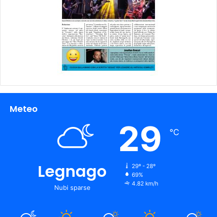
Meteo
29
℃
Legnago
29º - 28º
69%
4.82 km/h
Nubi sparse