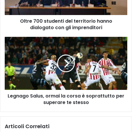
dialogato
con
gli
Oltre 700 studenti del territorio hanno
imprenditori
dialogato con gli imprenditori
Legnago
Salus,
ormai
la
corsa
è
soprattutto
per
superare
Legnago Salus, ormai la corsa è soprattutto per
te
stesso
superare te stesso
Articoli Correlati