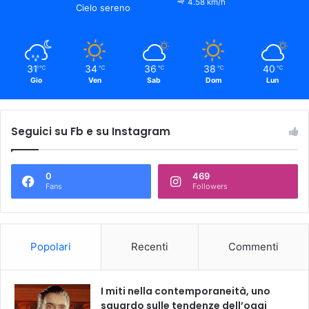
4.58 km/h
Cielo sereno
31
34
36
38
40
℃
℃
℃
℃
℃
Gio
Ven
Sab
Dom
Lun
Seguici su Fb e su Instagram
0
469
Fans
Followers
Popolari
Recenti
Commenti
I miti nella contemporaneità, uno
sguardo sulle tendenze dell’oggi