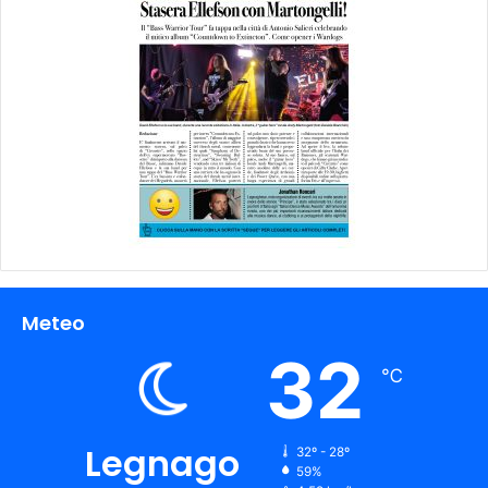
Meteo
32
℃
Legnago
32º - 28º
59%