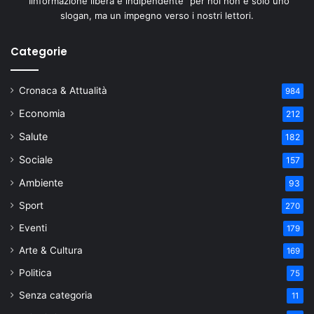
"Iinformazione libera e indipendente" per noi non è solo uno
slogan, ma un impegno verso i nostri lettori.
Categorie
Cronaca & Attualità
984
Economia
212
Salute
182
Sociale
157
Ambiente
93
Sport
270
Eventi
179
Arte & Cultura
169
Politica
75
Senza categoria
11