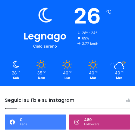
26
℃
Legnago
28º - 24º
69%
3.77 km/h
Cielo sereno
28
35
40
40
40
℃
℃
℃
℃
℃
Sab
Dom
Lun
Mar
Mer
Seguici su Fb e su Instagram
0
469
Fans
Followers