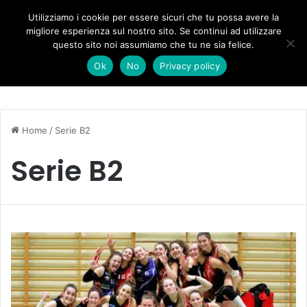
Forza Italia, il legnaghese Donà nella segreteria regionale
Utilizziamo i cookie per essere sicuri che tu possa avere la
migliore esperienza sul nostro sito. Se continui ad utilizzare
questo sito noi assumiamo che tu ne sia felice.
Menu
C
Ok
No
Privacy policy
Home
/
Serie B2
Serie B2