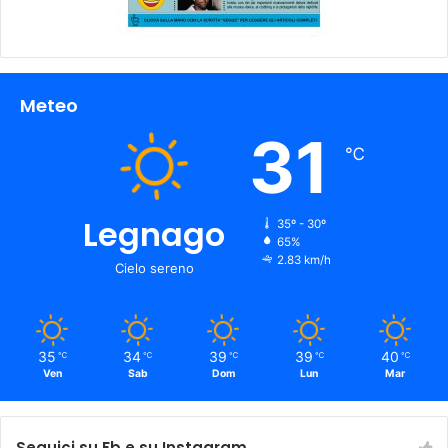
Meteo
31
℃
Legnago
35º - 30º
65%
2.83 km/h
Cielo sereno
35
34
39
39
40
℃
℃
℃
℃
℃
Ven
Sab
Dom
Lun
Mar
Seguici su Fb e su Instagram