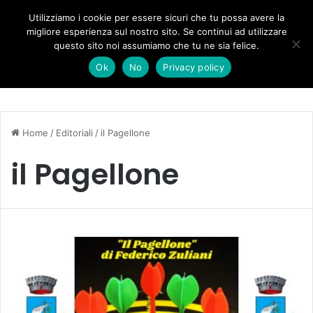
Forza Italia, il legnaghese Donà nella segreteria regionale
Utilizziamo i cookie per essere sicuri che tu possa avere la
migliore esperienza sul nostro sito. Se continui ad utilizzare
questo sito noi assumiamo che tu ne sia felice.
Menu
C
Ok
No
Privacy policy
Home
/
Editoriali
/
il Pagellone
il Pagellone